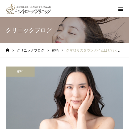
クリニックブログ
クリニックブログ
施術
クマ取りのダウンタイムはどれくらい？腫れ・内出血・経過を解説
ホーム
施術