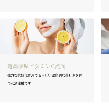
超高濃度ビタミンC点滴
強力な抗酸化作用で若々しい健康的な美しさを保
つ点滴注射です