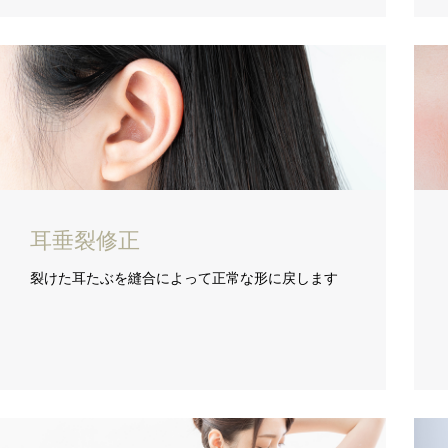
耳垂裂修正
裂けた耳たぶを縫合によって正常な形に戻します