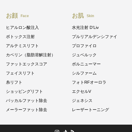
お顔
お肌
Face
Skin
ヒアルロン酸注入
水光注射 D’Liv
ボトックス注射
プルリアルデンシファイ
アルテミスリフト
プロファイロ
カベリン（脂肪溶解注射）
ジュベルック
ファットエックスコア
ボルニューマー
フェイスリフト
シルファーム
糸リフト
フォトRFオーロラ
ショッピングリフト
エクセルV
バッカルファット除去
ジェネシス
メーラーファット除去
レーザートーニング