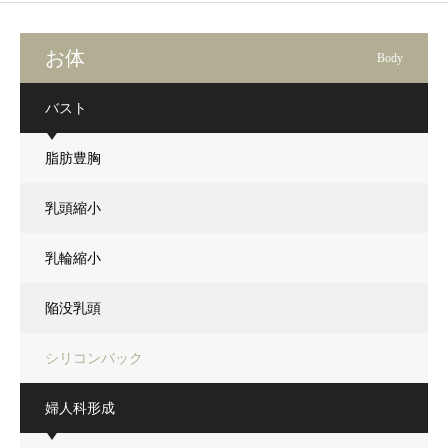
お体
Body
バスト
脂肪豊胸
乳頭縮小
乳輪縮小
陥没乳頭
シリコンバック
婦人科形成