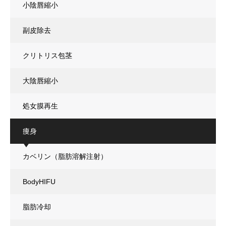
小陰唇縮小
副皮除去
クリトリス包茎
大陰唇縮小
処女膜再生
痩身
カベリン（脂肪溶解注射）
BodyHIFU
脂肪冷却