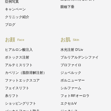
症例写真
眼瞼下垂
キャンペーン
クリニック紹介
ブログ
お顔
お肌
Face
Skin
ヒアルロン酸注入
水光注射 D’Liv
ボトックス注射
プルリアルデンシファイ
アルテミスリフト
プロファイロ
カベリン（脂肪溶解注射）
ジュベルック
ファットエックスコア
ボルニューマー
フェイスリフト
シルファーム
糸リフト
フォトRFオーロラ
ショッピングリフト
エクセルV
バッカルファット除去
ジェネシス