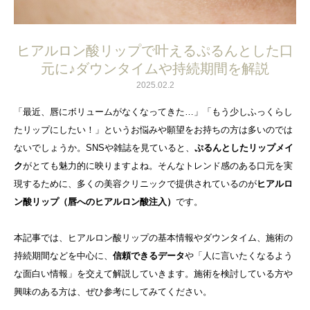
ヒアルロン酸リップで叶えるぷるんとした口
元に♪ダウンタイムや持続期間を解説
2025.02.2
「最近、唇にボリュームがなくなってきた…」「もう少しふっくらし
たリップにしたい！」というお悩みや願望をお持ちの方は多いのでは
ないでしょうか。SNSや雑誌を見ていると、
ぷるんとしたリップメイ
ク
がとても魅力的に映りますよね。そんなトレンド感のある口元を実
現するために、多くの美容クリニックで提供されているのが
ヒアルロ
ン酸リップ（唇へのヒアルロン酸注入）
です。
本記事では、ヒアルロン酸リップの基本情報やダウンタイム、施術の
持続期間などを中心に、
信頼できるデータ
や「人に言いたくなるよう
な面白い情報」を交えて解説していきます。施術を検討している方や
興味のある方は、ぜひ参考にしてみてください。