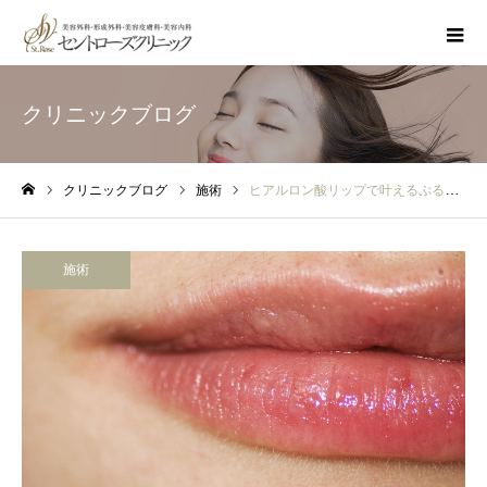
クリニックブログ
クリニックブログ
施術
ヒアルロン酸リップで叶えるぷるんとした口元に♪ダウンタイムや持続期間を解説
ホーム
施術