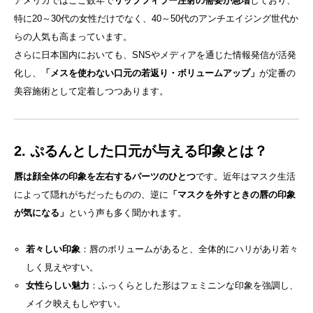
アメリカではここ数年で
リップフィラー注射の需要が急増
しており、
特に20～30代の女性だけでなく、40～50代のアンチエイジング世代か
らの人気も高まっています。
さらに日本国内においても、SNSやメディアを通じた情報発信が活発
化し、
「メスを使わない口元の若返り・ボリュームアップ」
が定番の
美容施術として定着しつつあります。
2. ぷるんとした口元が与える印象とは？
唇は顔全体の印象を左右するパーツのひとつ
です。近年はマスク生活
によって隠れがちだったものの、逆に
「マスクを外すときの唇の印象
が気になる」
という声も多く聞かれます。
若々しい印象
：唇のボリュームがあると、全体的にハリがあり若々
しく見えやすい。
女性らしい魅力
：ふっくらとした形はフェミニンな印象を強調し、
メイク映えもしやすい。