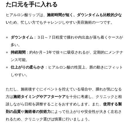
た口元を手に入れる
ヒアルロン酸リップは、
施術時間が短く、ダウンタイムも比較的少な
い
ため、忙しい方でもチャレンジしやすい美容施術の一つです。
ダウンタイム
：３日～７日程度で腫れや内出血が落ち着くケースが
多い。
持続期間
：約4か月～1年で徐々に吸収されるが、定期的にメンテナ
ンス可能。
仕上がりの柔らかさ
：ヒアルロン酸の性質上、唇の動きにフィット
しやすい。
ただし、施術後すぐにイベントを控えている場合や、腫れが気になる
方は
施術タイミングやアフターケア
を十分に考慮し、クリニックと相
談しながら日程を調整することをおすすめします。また、
使用する製
剤の品質
や
施術者の技術力
によって仕上がりや安全性が大きく左右さ
れるため、クリニック選びは慎重に行いましょう。