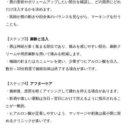
・唇の形状やボリュームアップしたい部分を確認し、どの箇所にどれ
だけ注入するかを決めます。
・医師が唇の動きや顔全体のバランスを見ながら、マーキングを行う
ことも。
【ステップ3】
麻酔と注入
・唇は神経が多く集まる部位であり、痛みを感じやすい部分。麻酔ク
リームや局所麻酔を用いて痛みを軽減します。
・極細の針またはカニューレを使い、少量ずつヒアルロン酸を注入。
数分～10分程度で施術自体は終了する場合が多いです。
【ステップ4】
アフターケア
・施術後、患部を軽くアイシングして腫れを抑える場合があります。
・飲酒や激しい運動は当日～翌日にかけて控えるように指示されるこ
とが一般的。
・ヒアルロン酸が定着しやすいよう、マッサージや刺激は最小限に留
めるクリニックが多いです。