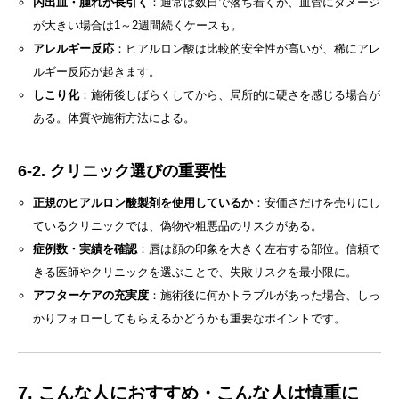
内出血・腫れが長引く
：通常は数日で落ち着くが、血管にダメージ
が大きい場合は1～2週間続くケースも。
アレルギー反応
：ヒアルロン酸は比較的安全性が高いが、稀にアレ
ルギー反応が起きます。
しこり化
：施術後しばらくしてから、局所的に硬さを感じる場合が
ある。体質や施術方法による。
6-2. クリニック選びの重要性
正規のヒアルロン酸製剤を使用しているか
：安価さだけを売りにし
ているクリニックでは、偽物や粗悪品のリスクがある。
症例数・実績を確認
：唇は顔の印象を大きく左右する部位。信頼で
きる医師やクリニックを選ぶことで、失敗リスクを最小限に。
アフターケアの充実度
：施術後に何かトラブルがあった場合、しっ
かりフォローしてもらえるかどうかも重要なポイントです。
7. こんな人におすすめ・こんな人は慎重に