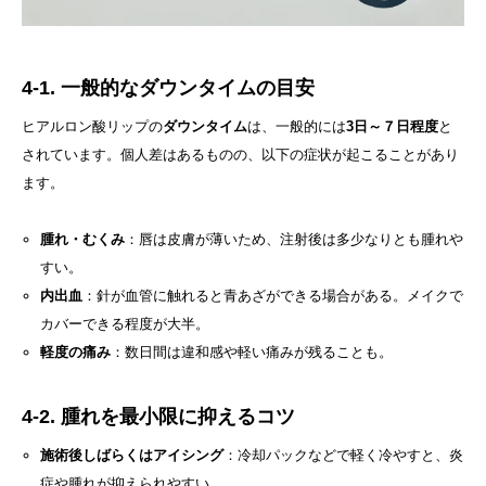
4-1. 一般的なダウンタイムの目安
ヒアルロン酸リップの
ダウンタイム
は、一般的には
3日～７日程度
と
されています。個人差はあるものの、以下の症状が起こることがあり
ます。
腫れ・むくみ
：唇は皮膚が薄いため、注射後は多少なりとも腫れや
すい。
内出血
：針が血管に触れると青あざができる場合がある。メイクで
カバーできる程度が大半。
軽度の痛み
：数日間は違和感や軽い痛みが残ることも。
4-2. 腫れを最小限に抑えるコツ
施術後しばらくはアイシング
：冷却パックなどで軽く冷やすと、炎
症や腫れが抑えられやすい。