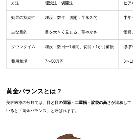
方法
埋没法・切開法
ヒアル
効果の持続性
埋没：数年、切開：半永久的
半年〜1
主な目的
目を大きく見せる、華やかさ
愛嬌、
ダウンタイム
埋没：数日〜1週間、切開：1か月前後
ほぼな
費用相場
7〜50万円
3〜10万
黄金バランスとは？
美容医療の分野では、
目と目の間隔・二重幅・涙袋の高さ
が調和して
いると「黄金バランス」と呼ばれます。