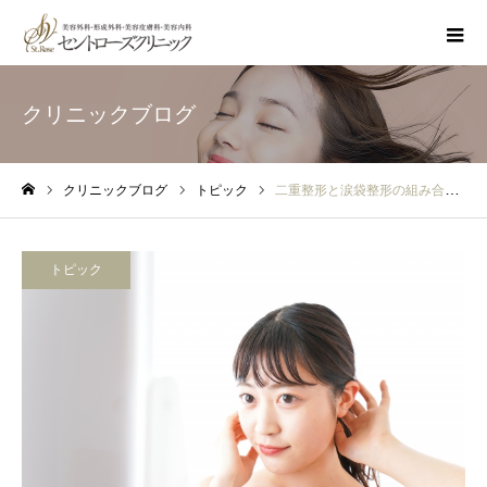
クリニックブログ
クリニックブログ
トピック
二重整形と涙袋整形の組み合わせ効果！目元の黄金バランスを作る方法
ホーム
トピック