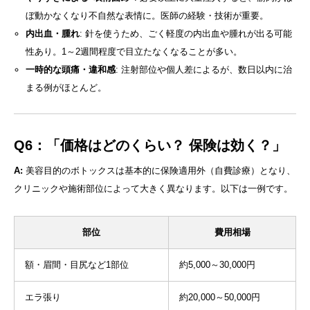
ぼ動かなくなり不自然な表情に。医師の経験・技術が重要。
内出血・腫れ
: 針を使うため、ごく軽度の内出血や腫れが出る可能
性あり。1～2週間程度で目立たなくなることが多い。
一時的な頭痛・違和感
: 注射部位や個人差によるが、数日以内に治
まる例がほとんど。
Q6：「価格はどのくらい？ 保険は効く？」
A:
美容目的のボトックスは基本的に保険適用外（自費診療）となり、
クリニックや施術部位によって大きく異なります。以下は一例です。
部位
費用相場
額・眉間・目尻など1部位
約5,000～30,000円
エラ張り
約20,000～50,000円