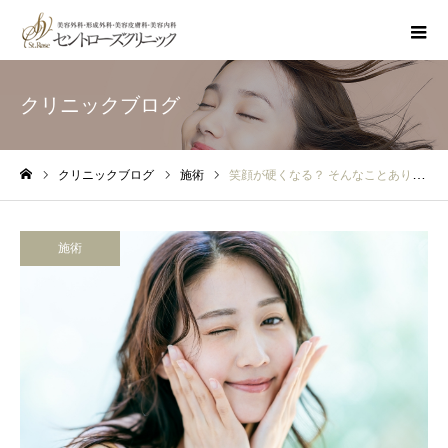
クリニックブログ
クリニックブログ
施術
笑顔が硬くなる？ そんなことありません！ボトックスQ&Aで疑問を解消
ホーム
施術