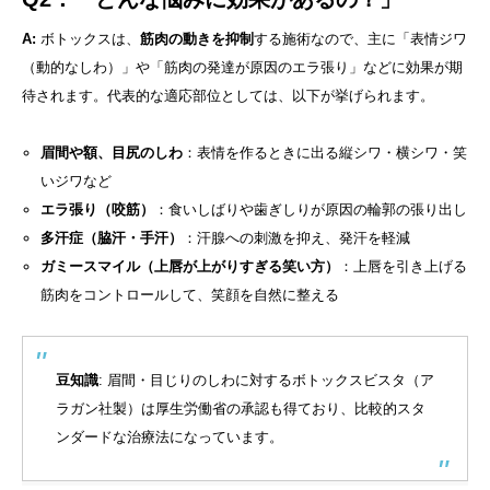
A:
ボトックスは、
筋肉の動きを抑制
する施術なので、主に「表情ジワ
（動的なしわ）」や「筋肉の発達が原因のエラ張り」などに効果が期
待されます。代表的な適応部位としては、以下が挙げられます。
眉間や額、目尻のしわ
：表情を作るときに出る縦シワ・横シワ・笑
いジワなど
エラ張り（咬筋）
：食いしばりや歯ぎしりが原因の輪郭の張り出し
多汗症（脇汗・手汗）
：汗腺への刺激を抑え、発汗を軽減
ガミースマイル（上唇が上がりすぎる笑い方）
：上唇を引き上げる
筋肉をコントロールして、笑顔を自然に整える
豆知識
: 眉間・目じりのしわに対するボトックスビスタ（ア
ラガン社製）は厚生労働省の承認も得ており、比較的スタ
ンダードな治療法になっています。