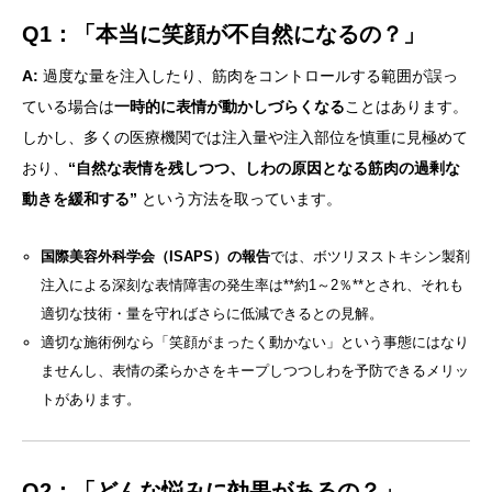
Q1：「本当に笑顔が不自然になるの？」
A:
過度な量を注入したり、筋肉をコントロールする範囲が誤っ
ている場合は
一時的に表情が動かしづらくなる
ことはあります。
しかし、多くの医療機関では注入量や注入部位を慎重に見極めて
おり、
“自然な表情を残しつつ、しわの原因となる筋肉の過剰な
動きを緩和する”
という方法を取っています。
国際美容外科学会（ISAPS）の報告
では、ボツリヌストキシン製剤
注入による深刻な表情障害の発生率は**約1～2％**とされ、それも
適切な技術・量を守ればさらに低減できるとの見解。
適切な施術例なら「笑顔がまったく動かない」という事態にはなり
ませんし、表情の柔らかさをキープしつつしわを予防できるメリッ
トがあります。
Q2：「どんな悩みに効果があるの？」