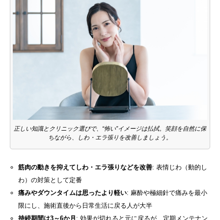
正しい知識とクリニック選びで、“怖い”イメージは払拭。笑顔を自然に保
ちながら、しわ・エラ張りを改善しましょう。
筋肉の動きを抑えてしわ・エラ張りなどを改善
: 表情じわ（動的し
わ）の対策として定番
痛みやダウンタイムは思ったより軽い
: 麻酔や極細針で痛みを最小
限にし、施術直後から日常生活に戻る人が大半
持続期間は3～6か月
: 効果が切れると元に戻るが、定期メンテナン