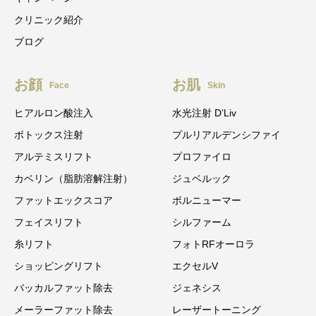
クリニック紹介
ブログ
お顔
お肌
Face
Skin
ヒアルロン酸注入
水光注射 D’Liv
ボトックス注射
プルリアルデンシファイ
アルテミスリフト
プロファイロ
カベリン（脂肪溶解注射）
ジュベルック
ファットエックスコア
ボルニューマー
フェイスリフト
シルファーム
糸リフト
フォトRFオーロラ
ショッピングリフト
エクセルV
バッカルファット除去
ジェネシス
メーラーファット除去
レーザートーニング