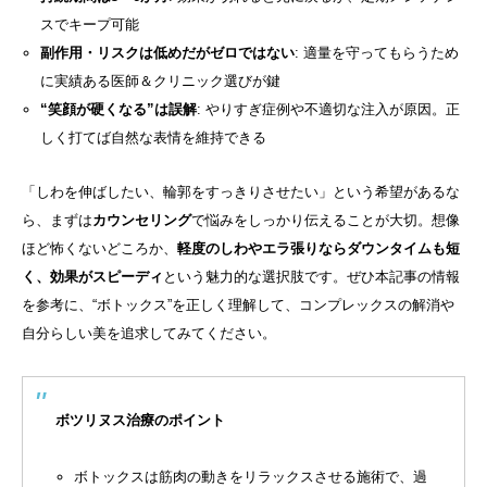
スでキープ可能
副作用・リスクは低めだがゼロではない
: 適量を守ってもらうため
に実績ある医師＆クリニック選びが鍵
“笑顔が硬くなる”は誤解
: やりすぎ症例や不適切な注入が原因。正
しく打てば自然な表情を維持できる
「しわを伸ばしたい、輪郭をすっきりさせたい」という希望があるな
ら、まずは
カウンセリング
で悩みをしっかり伝えることが大切。想像
ほど怖くないどころか、
軽度のしわやエラ張りならダウンタイムも短
く、効果がスピーディ
という魅力的な選択肢です。ぜひ本記事の情報
を参考に、“ボトックス”を正しく理解して、コンプレックスの解消や
自分らしい美を追求してみてください。
ボツリヌス治療のポイント
ボトックスは筋肉の動きをリラックスさせる施術で、過