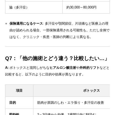
脇（多汗症）
約30,000～80,000円
保険適用になるケース
: 多汗症や顎関節症、片頭痛など医療上の理
由が認められる場合、一部保険適用される可能性も。ただし全例で
はなく、クリニック・疾患・医師の判断により異なる。
Q7：「他の施術とどう違う？比較したい…」
A:
ボトックスと混同しがちな
ヒアルロン酸注射
や
外科的リフト
などと
比較すると、以下のように目的や効果が異なります。
項目
ボトックス
目的
筋肉が原因のしわ・エラ張り・多汗症の改善
即効性
2～3日後から効果。1週間以内に馴染む