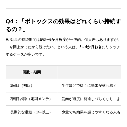
Q4：「ボトックスの効果はどれくらい持続す
るの？」
A:
効果の持続期間は
約3～6か月程度
が一般的。個人差もありますが、
「今回よかったから続けたい」という人は、
3～4か月おき
にリタッチ
するケースが多いです。
回数・期間
特
1回目（初回）
半年ほどで徐々に効果が落ち着く
2回目以降（定期メンテ）
筋肉が過度に発達しづらくなり、より
長期的な継続（1年以上）
少量でも効果を感じやすくなる人もい