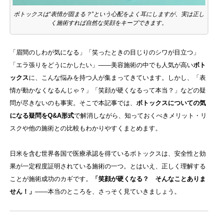
ボトックスは“表情が固まる？”という心配をよく耳にしますが、実は正し
く施術すれば自然な笑顔をキープできます。
「眉間のしわが気になる」「笑ったときの目じりのシワが目立つ」
「エラ張りをどうにかしたい」――美容施術の中でも人気が高い
ボト
ックス
に、こんな悩みを持つ人が集まってきています。しかし、「表
情が動かなくなるんじゃ？」「笑顔が硬くなるって本当？」などの疑
問が尽きないのも事実。そこで本記事では、
ボトックスについての気
になる疑問をQ&A形式
で解消しながら、知っておくべきメリット・リ
スクや他の施術との比較もわかりやすくまとめます。
日米を含む世界各国で医療承認を得ているボトックスは、安全性と効
果が一定程度証明されている施術の一つ。とはいえ、正しく理解する
ことが施術成功のカギです。
「笑顔が硬くなる？ そんなことありま
せん！」
――本当のところを、さっそく見ていきましょう。