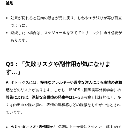
補足
効果が切れると筋肉の動きが元に戻り、しわやエラ張りが再び目立
つように。
継続したい場合は、スケジュールを立ててクリニックに通う必要が
あります。
Q5：「失敗リスクや副作用が気になりま
す…」
A:
ボトックスには、
極稀なアレルギー
や
過度な注入による表情の違和
感
などのリスクがあります。しかし、ISAPS（国際美容外科学会）
の
報告によれば、深刻な合併症の発生率は
1～2％程度と比較的低く、多
くは内出血や軽い腫れ、表情の違和感などの軽微なものが中心とされ
ています。
やりすぎによる“表情固め”
: 必要以上に大量注入すると、筋肉がほ